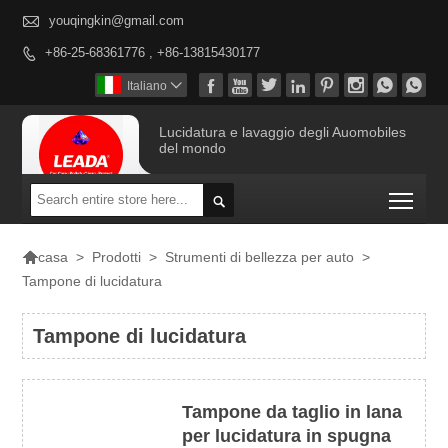

youqingkin@gmail.com
+86-25-68361776 , +86-13815430177









Italiano

Lucidatura e lavaggio degli Auomobiles
del mondo
Togg


>
Prodotti
>
Strumenti di bellezza per auto
>
casa
Tampone di lucidatura
Tampone di lucidatura
Tampone da taglio in lana
per lucidatura in spugna