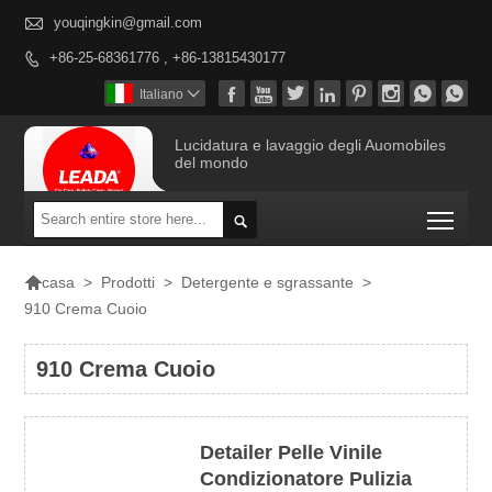

youqingkin@gmail.com
+86-25-68361776 , +86-13815430177









Italiano

Lucidatura e lavaggio degli Auomobiles
del mondo
Togg


>
Prodotti
>
Detergente e sgrassante
>
casa
910 Crema Cuoio
910 Crema Cuoio
Detailer Pelle Vinile
Condizionatore Pulizia